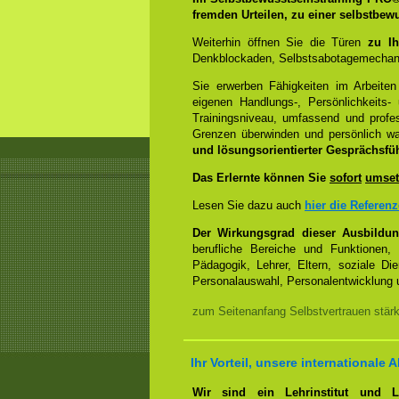
fremden Urteilen, zu einer selbstbew
Weiterhin öffnen Sie die Türen
zu Ih
Denkblockaden, Selbstsabotagemechani
Sie erwerben Fähigkeiten im Arbeiten
eigenen Handlungs-, Persönlichkeits
Trainingsniveau, umfassend und profes
Grenzen überwinden und persönlich 
und lösungsorientierter Gesprächsfü
Das Erlernte können Sie
sofort
umset
Lesen Sie dazu auch
hier die Referen
Der Wirkungsgrad dieser Ausbildu
berufliche Bereiche und Funktionen,
Pädagogik, Lehrer, Eltern, soziale Di
Personalauswahl, Personalentwicklung u
zum Seitenanfang Selbstvertrauen stär
Ihr Vorteil, unsere internationale A
Wir sind ein Lehrinstitut und 