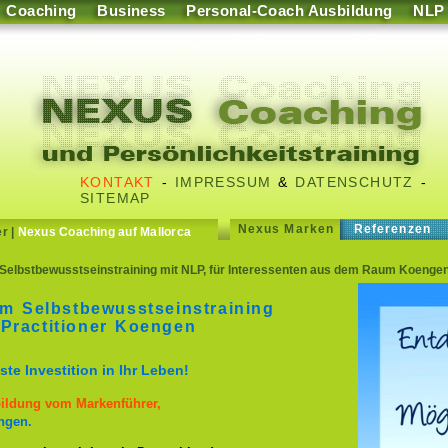
Coaching
Business
Personal-Coach Ausbildung
NLP
KONTAKT
-
IMPRESSUM
&
DATENSCHUTZ
-
SITEMAP
Nexus Marken
Referenzen
er
|
Nexus Coaching auf Mallorca
Selbstbewusstseinstraining mit NLP, für Interessenten aus dem Raum Koengen
im Selbstbewusstseinstraining
Practitioner Koengen
te Investition in Ihr Leben!
bildung vom Markenführer,
ngen.