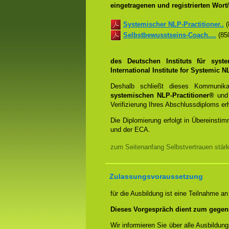
eingetragenen und registrierten Wor
Systemischer NLP-Practitioner..
(
Selbstbewusstseins-Coach....
(850
des Deutschen Instituts für syst
International Institute for Systemic
Deshalb schließt dieses Kommunik
systemischen NLP-Practitioner®
un
Verifizierung Ihres Abschlussdiploms e
Die Diplomierung erfolgt in Übereins
und der ECA.
zum Seitenanfang Selbstvertrauen stär
Zulassungsvoraussetzung
für die Ausbildung ist eine Teilnahme a
Dieses Vorgespräch dient zum gegen
Wir informieren Sie über alle Ausbildu