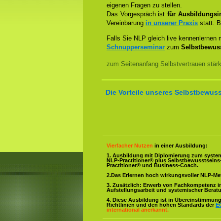
eigenen Fragen zu stellen.
Das Vorgespräch ist
für Ausbildungsin
Vereinbarung
in unserer Praxis
statt. B
Falls Sie NLP gleich live kennenlernen
Schnupperseminar
zum
Selbstbewuss
zum Seitenanfang Selbstvertrauen stär
Die Vorteile unseres Selbstbewuss
Vierfacher Nutzen
in einer Ausbildung:
1. Ausbildung mit Diplomierung zum syste
NLP-Practitioner® plus Selbstbewusstsein
Practitioner® und Business-Coach.
2.Das Erlernen hoch wirkungsvoller NLP-M
3. Zusätzlich: Erwerb von Fachkompetenz i
Aufstellungsarbeit und systemischer Berat
4. Diese Ausbildung ist in Übereinstimmung 
Richtlinien und den hohen Standards der
E
international anerkannt.