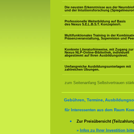
Die neusten Erkenntnisse aus der Neurobio
und der Intuitionsforschung (Spiegelneuron
Professionelle Weiterbildung auf Basis
des Nexus S.E.L.B.S.T. Konzeptes
®
.
Multifunktionales Training in der Kombinat
Präsenzveranstaltung, Supervision und Pee
Konkrete Literaturhinweise, mit Zugang zur
Nexus NLP-Online-Bibliothek, individuell
abgestimmt auf Ihren Ausbildungslevel.
Umfangreiche Ausbildungsunterlagen mit
zahlreichen Übungen.
zum Seitenanfang Selbstvertrauen stär
Gebühren, Termine, Ausbildungsor
für Interessenten aus dem Raum Koe
Zur Preisübersicht (Teilzahlun
»
Infos zu Ihrer Investition bitt