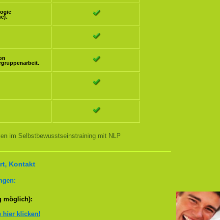
logie
e).
ion
rgruppenarbeit.
ken im Selbstbewusstseinstraining mit NLP
t, Kontakt
ngen:
g möglich):
e hier klicken!