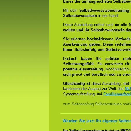
Eines der umfangreichsten Selbstbew
Mit dem
Selbstbewusstseinstrainin
Selbstbewusstsein
in der Hand!
Diese Ausbildung richtet sich
an alle 
wollen und ihr Selbstbewusstsein
da
Sie erlernen hochwirksame Methode
Anerkennung geben. Diese verleihen
Ihnen Selbsterfolg und Selbstverwirk
Dadurch
bauen Sie spürbar mehr 
Selbstwertgefühl.
Sie entwickeln ein
positive Ausstrahlung.
Kontinuierlich
sich privat und beruflich neu zu orien
Gleichzeitig
ist diese Ausbildung,
mit 
faszinierender Zugang zur Welt des
NL
Systemaufstellung und
Familienaufste
zum Seitenanfang Selbstvertrauen stär
Werden Sie jetzt Ihr eigener Sel
Im Selbstbewusstseinstraining PRO