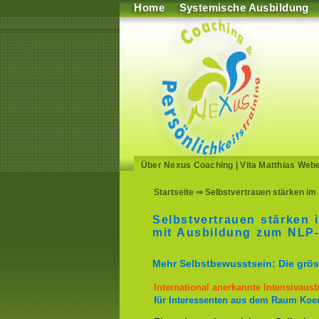
Home
Systemische Ausbildung
Über Nexus Coaching
|
Vita Matthias Web
Startseite
⇒ Selbstvertrauen stärken im 
Selbstvertrauen stärken 
mit Ausbildung zum NLP-
Mehr Selbstbewusstsein: Die gröss
International anerkannte Intensivaus
für Interessenten aus dem Raum Koe