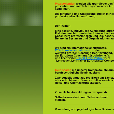
Praxisorientiert
werden alle grundlegenden 
präsentiert und mit Teilen systemischer Auf
kombiniert.
Die Einübung und Umsetzung erfolgt in Kl
professioneller Unterstützung.
Der Trainer:
Eine gezielte, individuelle Ausbildung durc
Praktiker macht oftmals den Unterschied v
Coach zum professionellen und lösungsorie
Berater in Systemen und Organisationen au
Wir sind ein international anerkanntes,
ECA lizenziertes Lehrinstitut
, des
weltweit größten Coaching Berufsverband,
der European Coaching Association e. V.
und lizenzierter
Expert Level Partner
zum
"Lehrcoach/Lehrtrainer ECA (Master Compe
Geld sparen
mit unserer Kompaktausbildun
berufsverträgliche Seminarzeiten:
Zwei Ausbildungstage pro Block am Samst
über zehn Monate. Somit entfallen zusätzli
Reise- und Übernachtungskosten.
Zusätzliche Ausbildungsschwerpunkte:
Selbstbewusstsein und Selbstvertrauen
stärken.
Vermittlung von psychologischem Basiswis