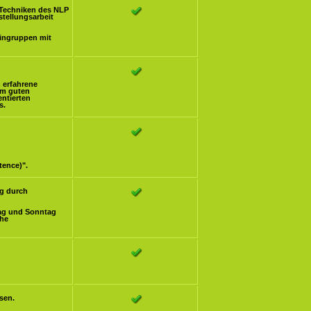
Techniken des NLP
stellungsarbeit
eingruppen mit
h erfahrene
om guten
ntierten
s.
tence)".
g durch
ag und Sonntag
che
sen.