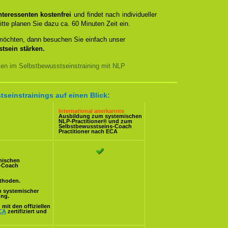
teressenten kostenfrei
und findet nach individueller
itte planen Sie dazu ca. 60 Minuten Zeit ein.
 möchten, dann besuchen Sie einfach unser
tsein stärken.
ken im Selbstbewusstseinstraining mit NLP
tseinstrainings auf einen Blick:
International anerkannte
Ausbildung zum systemischen
NLP-Practitioner
® und zum
Selbstbewusstseins-Coach
Practitioner nach
ECA
mischen
s-Coach
ethoden.
n systemischer
ung.
mit den offiziellen
CA
zertifiziert und