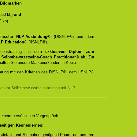
t/Bildmarken
850 kb)
und
 kb).
emische NLP-Ausbildung®
(DISNLP®) und dem
 NLP Education®
(IISNLP®).
ationstraining mit dem
exklusiven Diplom zum
d
Selbstbewusstseins-Coach Practitioner® ab.
Zur
rhalten Sie unsere Markenurkunden in Kopie.
timmung mit den Kriterien des DISNLP®, dem IISNLP®
ken im Selbstbewusstseinstraining mit NLP
n einem persönlichen Vorgespräch.
seitigen Kennenlernen:
ngsdetails und Sie haben genügend Raum, um uns Ihre