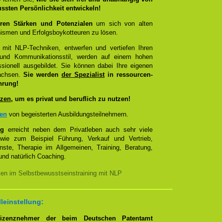
ussten Persönlichkeit entwickeln!
ren Stärken und Potenzialen
um sich von alten
smen und Erfolgsboykotteuren zu lösen.
 mit NLP-Techniken, entwerfen und vertiefen Ihren
- und Kommunikationsstil, werden auf einem hohen
sionell ausgebildet. Sie können dabei Ihre eigenen
wachsen.
Sie werden
der Spezialist
in ressourcen-
hrung!
zen
, um es privat und beruflich zu nutzen!
zen
von begeisterten Ausbildungsteilnehmern.
ng
erreicht neben dem Privatleben auch sehr viele
 wie zum Beispiel Führung, Verkauf und Vertrieb,
enste, Therapie im Allgemeinen, Training, Beratung,
nd natürlich Coaching.
ken im Selbstbewusstseinstraining mit NLP
lleinstellung:
Lizenznehmer der beim Deutschen Patentamt