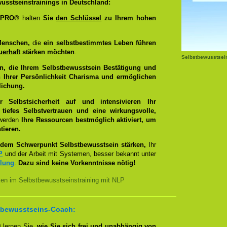
usstseinstrainings in Deutschland:
g PRO®
halten
Sie
den Schlüssel
zu Ihrem hohen
Menschen,
die
ein selbstbestimmtes Leben führen
uerhaft
stärken möchten
.
Selbstbewusstsei
n, die Ihrem Selbstbewusstsein Bestätigung und
 Ihrer Persönlichkeit Charisma und ermöglichen
lichung.
Selbstsicherheit auf und intensivieren Ihr
tiefes Selbstvertrauen und eine wirkungsvolle,
 werden
Ihre Ressourcen bestmöglich aktiviert, um
tieren.
dem Schwerpunkt Selbstbewusstsein stärken,
Ihr
P
und der Arbeit mit Systemen, besser bekannt unter
llung
.
Dazu sind keine Vorkenntnisse nötig!
ken im Selbstbewusstseinstraining mit NLP
bstbewusstseins-Coach:
®
lernen Sie,
wie Sie sich frei und unabhängig von