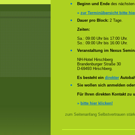
Beginn und Ende
des nächsten 
»
zur Terminübersicht bitte hie
Dauer pro Block:
2 Tage.
Zeiten:
Sa.: 09:00 Uhr bis 17:00 Uhr.
So.: 09:00 Uhr bis 16:00 Uhr.
Veranstaltung im Nexus Semin
NH-Hotel Hirschberg
Brandenburger Straße 30
D-69493 Hirschberg.
Es besteht ein
direkter
Autobah
Sie wollen sich anmelden ode
Für Ihren direkten Kontakt zu 
»
bitte hier klicken!
zum Seitenanfang Selbstvertrauen stär