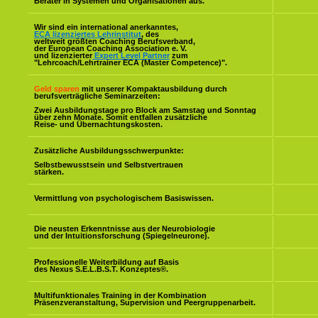
Berater in Systemen und Organisationen aus.
Wir sind ein international anerkanntes,
ECA lizenziertes Lehrinstitut
, des
weltweit größten Coaching Berufsverband,
der European Coaching Association e. V.
und lizenzierter
Expert Level Partner
zum
"Lehrcoach/Lehrtrainer ECA (Master Competence)".
Geld sparen
mit unserer Kompaktausbildung durch
berufsverträgliche Seminarzeiten:
Zwei Ausbildungstage pro Block am Samstag und Sonntag
über zehn Monate. Somit entfallen zusätzliche
Reise- und Übernachtungskosten.
Zusätzliche Ausbildungsschwerpunkte:
Selbstbewusstsein und Selbstvertrauen
stärken.
Vermittlung von psychologischem Basiswissen.
Die neusten Erkenntnisse aus der Neurobiologie
und der Intuitionsforschung (Spiegelneurone).
Professionelle Weiterbildung auf Basis
des Nexus S.E.L.B.S.T. Konzeptes
®
.
Multifunktionales Training in der Kombination
Präsenzveranstaltung, Supervision und Peergruppenarbeit.