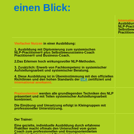
einen Blick:
Internati
Ausbildu
NLP-Pract
Selbstbe
Practitio
Vierfacher Nutzen
in einer Ausbildung:
1. Ausbildung mit Diplomierung zum systemischen
NLP-Practitioner® plus Selbstbewusstseins-Coach
Practitioner® und Business-Coach.
2.Das Erlernen hoch wirkungsvoller NLP-Methoden.
3. Zusätzlich: Erwerb von Fachkompetenz in systemischer
Aufstellungsarbeit und systemischer Beratung.
4. Diese Ausbildung ist in Übereinstimmung mit den offiziellen
Richtlinien und den hohen Standards der
ECA
zertifiziert und
international anerkannt.
Praxisorientiert
werden alle grundlegenden Techniken des NLP
präsentiert und mit Teilen systemischer Aufstellungsarbeit
kombiniert.
Die Einübung und Umsetzung erfolgt in Kleingruppen mit
professioneller Unterstützung.
Der Trainer:
Eine gezielte, individuelle Ausbildung durch erfahrene
Praktiker macht oftmals den Unterschied vom guten
Coach zum professionellen und lösungsorientierten