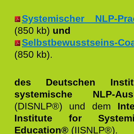
Systemischer NLP-Pract
(850 kb)
und
Selbstbewusstseins-Coac
(850 kb).
des Deutschen Instit
systemische NLP-Ausb
(DISNLP®) und dem
Int
Institute for Syste
Education®
(IISNLP®).