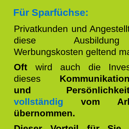
Für Sparfüchse:
Privatkunden und Angestel
diese Ausbildu
Werbungskosten geltend m
Oft
wird auch die Invest
dieses
Kommunikation
und Persönlichkeitst
vollständig
vom Arbei
übernommen.
Dieser Vorteil für Sie r