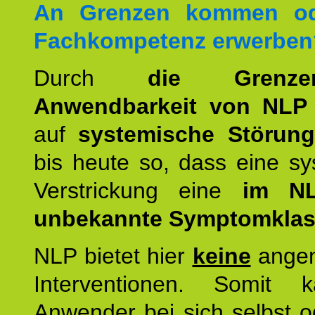
An Grenzen kommen od
Fachkompetenz erwerben
Durch
die Grenz
Anwendbarkeit von NLP
auf
systemische Störun
bis heute so, dass eine s
Verstrickung eine
im NL
unbekannte Symptomkla
NLP bietet hier
keine
ange
Interventionen. Somit 
Anwender bei sich selbst o