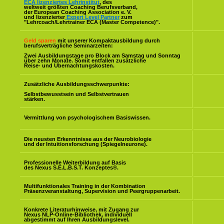
ECA lizenziertes Lehrinstitut
, des
weltweit größten Coaching Berufsverband,
der European Coaching Association e. V.
und lizenzierter
Expert Level Partner
zum
"Lehrcoach/Lehrtrainer ECA (Master Competence)".
Geld sparen
mit unserer Kompaktausbildung durch
berufsverträgliche Seminarzeiten:
Zwei Ausbildungstage pro Block am Samstag und Sonntag
über zehn Monate. Somit entfallen zusätzliche
Reise- und Übernachtungskosten.
Zusätzliche Ausbildungsschwerpunkte:
Selbstbewusstsein und Selbstvertrauen
stärken.
Vermittlung von psychologischem Basiswissen.
Die neusten Erkenntnisse aus der Neurobiologie
und der Intuitionsforschung (Spiegelneurone).
Professionelle Weiterbildung auf Basis
des Nexus S.E.L.B.S.T. Konzeptes
®
.
Multifunktionales Training in der Kombination
Präsenzveranstaltung, Supervision und Peergruppenarbeit.
Konkrete Literaturhinweise, mit Zugang zur
Nexus NLP-Online-Bibliothek, individuell
abgestimmt auf Ihren Ausbildungslevel.