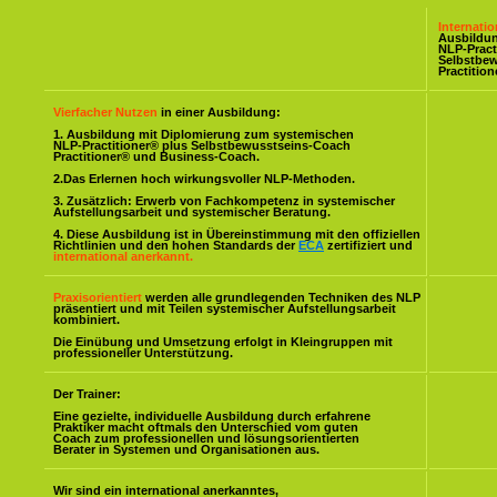
Internati
Ausbildu
NLP-Pract
Selbstbe
Practitio
Vierfacher Nutzen
in einer Ausbildung:
1. Ausbildung mit Diplomierung zum systemischen
NLP-Practitioner® plus Selbstbewusstseins-Coach
Practitioner® und Business-Coach.
2.Das Erlernen hoch wirkungsvoller NLP-Methoden.
3. Zusätzlich: Erwerb von Fachkompetenz in systemischer
Aufstellungsarbeit und systemischer Beratung.
4. Diese Ausbildung ist in Übereinstimmung mit den offiziellen
Richtlinien und den hohen Standards der
ECA
zertifiziert und
international anerkannt.
Praxisorientiert
werden alle grundlegenden Techniken des NLP
präsentiert und mit Teilen systemischer Aufstellungsarbeit
kombiniert.
Die Einübung und Umsetzung erfolgt in Kleingruppen mit
professioneller Unterstützung.
Der Trainer:
Eine gezielte, individuelle Ausbildung durch erfahrene
Praktiker macht oftmals den Unterschied vom guten
Coach zum professionellen und lösungsorientierten
Berater in Systemen und Organisationen aus.
Wir sind ein international anerkanntes,