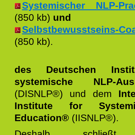
Systemischer NLP-Pract
(850 kb)
und
Selbstbewusstseins-Coac
(850 kb).
des Deutschen Instit
systemische NLP-Ausb
(DISNLP®) und dem
Int
Institute for Syste
Education®
(IISNLP®).
Deshalb schließt 