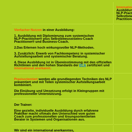
Internati
Ausbildu
NLP-Pract
Selbstbe
Practitio
Vierfacher Nutzen
in einer Ausbildung:
1. Ausbildung mit Diplomierung zum systemischen
NLP-Practitioner® plus Selbstbewusstseins-Coach
Practitioner® und Business-Coach.
2.Das Erlernen hoch wirkungsvoller NLP-Methoden.
3. Zusätzlich: Erwerb von Fachkompetenz in systemischer
Aufstellungsarbeit und systemischer Beratung.
4. Diese Ausbildung ist in Übereinstimmung mit den offiziellen
Richtlinien und den hohen Standards der
ECA
zertifiziert und
international anerkannt.
Praxisorientiert
werden alle grundlegenden Techniken des NLP
präsentiert und mit Teilen systemischer Aufstellungsarbeit
kombiniert.
Die Einübung und Umsetzung erfolgt in Kleingruppen mit
professioneller Unterstützung.
Der Trainer:
Eine gezielte, individuelle Ausbildung durch erfahrene
Praktiker macht oftmals den Unterschied vom guten
Coach zum professionellen und lösungsorientierten
Berater in Systemen und Organisationen aus.
Wir sind ein international anerkanntes,