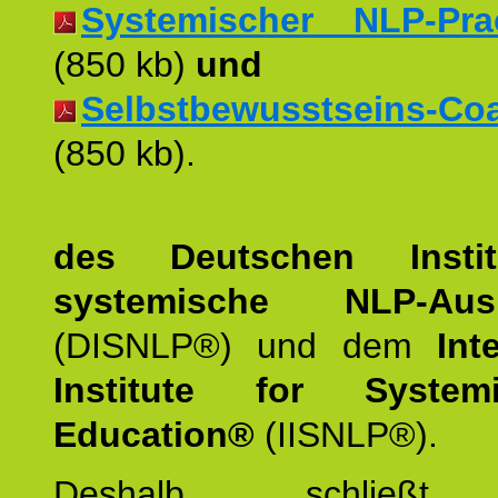
Systemischer NLP-Pract
(850 kb)
und
Selbstbewusstseins-Coac
(850 kb).
des Deutschen Instit
systemische NLP-Ausb
(DISNLP®) und dem
Int
Institute for Syste
Education®
(IISNLP®).
Deshalb schließt 