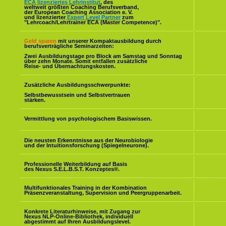
ECA lizenziertes Lehrinstitut
, des
weltweit größten Coaching Berufsverband,
der European Coaching Association e. V.
und lizenzierter
Expert Level Partner
zum
"Lehrcoach/Lehrtrainer ECA (Master Competence)".
Geld sparen
mit unserer Kompaktausbildung durch
berufsverträgliche Seminarzeiten:
Zwei Ausbildungstage pro Block am Samstag und Sonntag
über zehn Monate. Somit entfallen zusätzliche
Reise- und Übernachtungskosten.
Zusätzliche Ausbildungsschwerpunkte:
Selbstbewusstsein und Selbstvertrauen
stärken.
Vermittlung von psychologischem Basiswissen.
Die neusten Erkenntnisse aus der Neurobiologie
und der Intuitionsforschung (Spiegelneurone).
Professionelle Weiterbildung auf Basis
des Nexus S.E.L.B.S.T. Konzeptes
®
.
Multifunktionales Training in der Kombination
Präsenzveranstaltung, Supervision und Peergruppenarbeit.
Konkrete Literaturhinweise, mit Zugang zur
Nexus NLP-Online-Bibliothek, individuell
abgestimmt auf Ihren Ausbildungslevel.