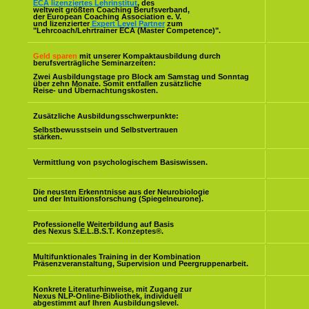
ECA lizenziertes Lehrinstitut
, des
weltweit größten Coaching Berufsverband,
der European Coaching Association e. V.
und lizenzierter
Expert Level Partner
zum
"Lehrcoach/Lehrtrainer ECA (Master Competence)".
Geld sparen
mit unserer Kompaktausbildung durch
berufsverträgliche Seminarzeiten:
Zwei Ausbildungstage pro Block am Samstag und Sonntag
über zehn Monate. Somit entfallen zusätzliche
Reise- und Übernachtungskosten.
Zusätzliche Ausbildungsschwerpunkte:
Selbstbewusstsein und Selbstvertrauen
stärken.
Vermittlung von psychologischem Basiswissen.
Die neusten Erkenntnisse aus der Neurobiologie
und der Intuitionsforschung (Spiegelneurone).
Professionelle Weiterbildung auf Basis
des Nexus S.E.L.B.S.T. Konzeptes
®
.
Multifunktionales Training in der Kombination
Präsenzveranstaltung, Supervision und Peergruppenarbeit.
Konkrete Literaturhinweise, mit Zugang zur
Nexus NLP-Online-Bibliothek, individuell
abgestimmt auf Ihren Ausbildungslevel.