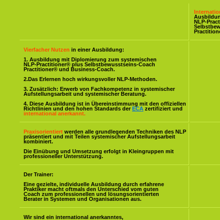
Internati
Ausbildu
NLP-Pract
Selbstbe
Practitio
Vierfacher Nutzen
in einer Ausbildung:
1. Ausbildung mit Diplomierung zum systemischen
NLP-Practitioner® plus Selbstbewusstseins-Coach
Practitioner® und Business-Coach.
2.Das Erlernen hoch wirkungsvoller NLP-Methoden.
3. Zusätzlich: Erwerb von Fachkompetenz in systemischer
Aufstellungsarbeit und systemischer Beratung.
4. Diese Ausbildung ist in Übereinstimmung mit den offiziellen
Richtlinien und den hohen Standards der
ECA
zertifiziert und
international anerkannt.
Praxisorientiert
werden alle grundlegenden Techniken des NLP
präsentiert und mit Teilen systemischer Aufstellungsarbeit
kombiniert.
Die Einübung und Umsetzung erfolgt in Kleingruppen mit
professioneller Unterstützung.
Der Trainer:
Eine gezielte, individuelle Ausbildung durch erfahrene
Praktiker macht oftmals den Unterschied vom guten
Coach zum professionellen und lösungsorientierten
Berater in Systemen und Organisationen aus.
Wir sind ein international anerkanntes,