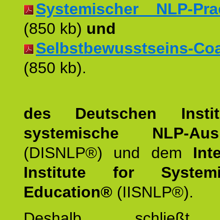
Systemischer NLP-Pract
(850 kb)
und
Selbstbewusstseins-Coac
(850 kb).
des Deutschen Instit
systemische NLP-Ausb
(DISNLP®) und dem
Int
Institute for Syste
Education®
(IISNLP®).
Deshalb schließt 