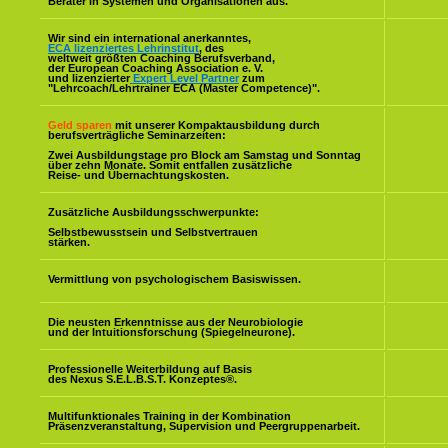
Berater in Systemen und Organisationen aus.
Wir sind ein international anerkanntes,
ECA lizenziertes Lehrinstitut
, des
weltweit größten Coaching Berufsverband,
der European Coaching Association e. V.
und lizenzierter
Expert Level Partner
zum
"Lehrcoach/Lehrtrainer ECA (Master Competence)".
Geld sparen
mit unserer Kompaktausbildung durch
berufsverträgliche Seminarzeiten:
Zwei Ausbildungstage pro Block am Samstag und Sonntag
über zehn Monate. Somit entfallen zusätzliche
Reise- und Übernachtungskosten.
Zusätzliche Ausbildungsschwerpunkte:
Selbstbewusstsein und Selbstvertrauen
stärken.
Vermittlung von psychologischem Basiswissen.
Die neusten Erkenntnisse aus der Neurobiologie
und der Intuitionsforschung (Spiegelneurone).
Professionelle Weiterbildung auf Basis
des Nexus S.E.L.B.S.T. Konzeptes
®
.
Multifunktionales Training in der Kombination
Präsenzveranstaltung, Supervision und Peergruppenarbeit.