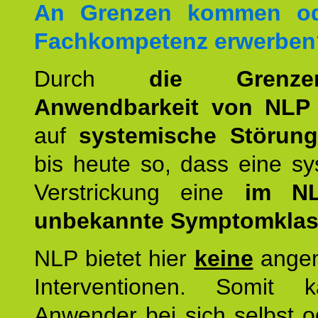
An Grenzen kommen od
Fachkompetenz erwerben
Durch
die Grenz
Anwendbarkeit von NLP
auf
systemische Störun
bis heute so, dass eine s
Verstrickung eine
im NL
unbekannte Symptomkla
NLP bietet hier
keine
ange
Interventionen. Somit 
Anwender bei sich selbst o