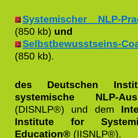
Systemischer NLP-Pract
(850 kb)
und
Selbstbewusstseins-Coac
(850 kb).
des Deutschen Instit
systemische NLP-Ausb
(DISNLP®) und dem
Int
Institute for Syste
Education®
(IISNLP®).