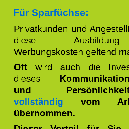
Für Sparfüchse:
Privatkunden und Angestel
diese Ausbildu
Werbungskosten geltend m
Oft
wird auch die Invest
dieses
Kommunikation
und Persönlichkeitst
vollständig
vom Arbei
übernommen.
Dieser Vorteil für Sie r