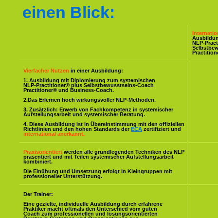
einen Blick:
Internati
Ausbildu
NLP-Pract
Selbstbe
Practitio
Vierfacher Nutzen
in einer Ausbildung:
1. Ausbildung mit Diplomierung zum systemischen
NLP-Practitioner® plus Selbstbewusstseins-Coach
Practitioner® und Business-Coach.
2.Das Erlernen hoch wirkungsvoller NLP-Methoden.
3. Zusätzlich: Erwerb von Fachkompetenz in systemischer
Aufstellungsarbeit und systemischer Beratung.
4. Diese Ausbildung ist in Übereinstimmung mit den offiziellen
Richtlinien und den hohen Standards der
ECA
zertifiziert und
international anerkannt.
Praxisorientiert
werden alle grundlegenden Techniken des NLP
präsentiert und mit Teilen systemischer Aufstellungsarbeit
kombiniert.
Die Einübung und Umsetzung erfolgt in Kleingruppen mit
professioneller Unterstützung.
Der Trainer:
Eine gezielte, individuelle Ausbildung durch erfahrene
Praktiker macht oftmals den Unterschied vom guten
Coach zum professionellen und lösungsorientierten