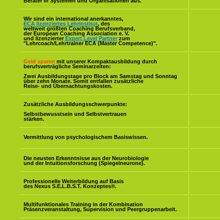
Berater in Systemen und Organisationen aus.
Wir sind ein international anerkanntes,
ECA lizenziertes Lehrinstitut
, des
weltweit größten Coaching Berufsverband,
der European Coaching Association e. V.
und lizenzierter
Expert Level Partner
zum
"Lehrcoach/Lehrtrainer ECA (Master Competence)".
Geld sparen
mit unserer Kompaktausbildung durch
berufsverträgliche Seminarzeiten:
Zwei Ausbildungstage pro Block am Samstag und Sonntag
über zehn Monate. Somit entfallen zusätzliche
Reise- und Übernachtungskosten.
Zusätzliche Ausbildungsschwerpunkte:
Selbstbewusstsein und Selbstvertrauen
stärken.
Vermittlung von psychologischem Basiswissen.
Die neusten Erkenntnisse aus der Neurobiologie
und der Intuitionsforschung (Spiegelneurone).
Professionelle Weiterbildung auf Basis
des Nexus S.E.L.B.S.T. Konzeptes
®
.
Multifunktionales Training in der Kombination
Präsenzveranstaltung, Supervision und Peergruppenarbeit.