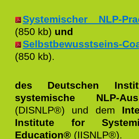
Systemischer NLP-Pract
(850 kb)
und
Selbstbewusstseins-Coac
(850 kb).
des Deutschen Instit
systemische NLP-Ausb
(DISNLP®) und dem
Int
Institute for Syste
Education®
(IISNLP®).