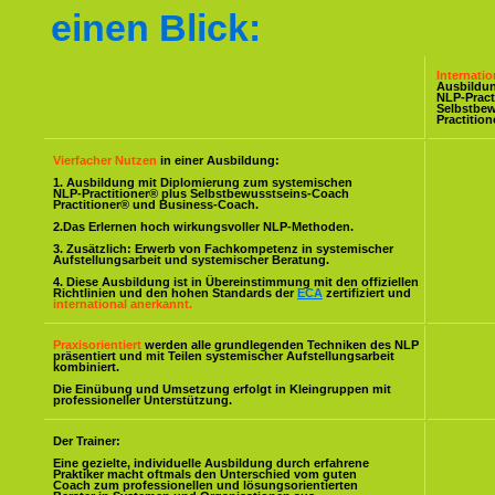
einen Blick:
Internati
Ausbildu
NLP-Pract
Selbstbe
Practitio
Vierfacher Nutzen
in einer Ausbildung:
1. Ausbildung mit Diplomierung zum systemischen
NLP-Practitioner® plus Selbstbewusstseins-Coach
Practitioner® und Business-Coach.
2.Das Erlernen hoch wirkungsvoller NLP-Methoden.
3. Zusätzlich: Erwerb von Fachkompetenz in systemischer
Aufstellungsarbeit und systemischer Beratung.
4. Diese Ausbildung ist in Übereinstimmung mit den offiziellen
Richtlinien und den hohen Standards der
ECA
zertifiziert und
international anerkannt.
Praxisorientiert
werden alle grundlegenden Techniken des NLP
präsentiert und mit Teilen systemischer Aufstellungsarbeit
kombiniert.
Die Einübung und Umsetzung erfolgt in Kleingruppen mit
professioneller Unterstützung.
Der Trainer:
Eine gezielte, individuelle Ausbildung durch erfahrene
Praktiker macht oftmals den Unterschied vom guten
Coach zum professionellen und lösungsorientierten