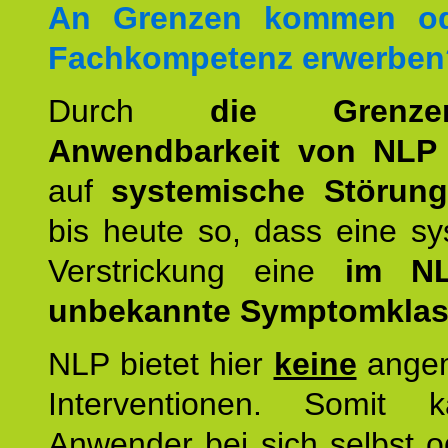
An Grenzen kommen od
Fachkompetenz erwerben
Durch
die Grenz
Anwendbarkeit von NLP
auf
systemische Störun
bis heute so, dass eine s
Verstrickung eine
im NL
unbekannte Symptomkla
NLP bietet hier
keine
ange
Interventionen. Somit 
Anwender bei sich selbst o