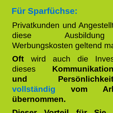
Für Sparfüchse:
Privatkunden und Angestel
diese Ausbildu
Werbungskosten geltend m
Oft
wird auch die Invest
dieses
Kommunikation
und Persönlichkeitst
vollständig
vom Arbei
übernommen.
Dieser Vorteil für Sie r