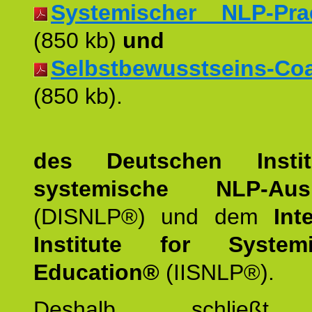
Systemischer NLP-Pract
(850 kb)
und
Selbstbewusstseins-Coac
(850 kb).
des Deutschen Instit
systemische NLP-Ausb
(DISNLP®) und dem
Int
Institute for Syste
Education®
(IISNLP®).
Deshalb schließt 