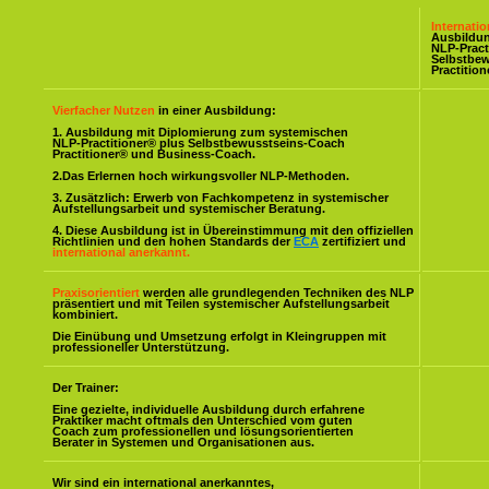
Internati
Ausbildu
NLP-Pract
Selbstbe
Practitio
Vierfacher Nutzen
in einer Ausbildung:
1. Ausbildung mit Diplomierung zum systemischen
NLP-Practitioner® plus Selbstbewusstseins-Coach
Practitioner® und Business-Coach.
2.Das Erlernen hoch wirkungsvoller NLP-Methoden.
3. Zusätzlich: Erwerb von Fachkompetenz in systemischer
Aufstellungsarbeit und systemischer Beratung.
4. Diese Ausbildung ist in Übereinstimmung mit den offiziellen
Richtlinien und den hohen Standards der
ECA
zertifiziert und
international anerkannt.
Praxisorientiert
werden alle grundlegenden Techniken des NLP
präsentiert und mit Teilen systemischer Aufstellungsarbeit
kombiniert.
Die Einübung und Umsetzung erfolgt in Kleingruppen mit
professioneller Unterstützung.
Der Trainer:
Eine gezielte, individuelle Ausbildung durch erfahrene
Praktiker macht oftmals den Unterschied vom guten
Coach zum professionellen und lösungsorientierten
Berater in Systemen und Organisationen aus.
Wir sind ein international anerkanntes,