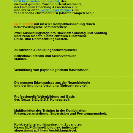
ECA lizenziertes Lehrinstitut
, des
weltweit größten Coaching Berufsverband,
der European Coaching Association e. V.
und lizenzierter
Expert Level Partner
zum
"Lehrcoach/Lehrtrainer ECA (Master Competence)".
Geld sparen
mit unserer Kompaktausbildung durch
berufsverträgliche Seminarzeiten:
Zwei Ausbildungstage pro Block am Samstag und Sonntag
über zehn Monate. Somit entfallen zusätzliche
Reise- und Übernachtungskosten.
Zusätzliche Ausbildungsschwerpunkte:
Selbstbewusstsein und Selbstvertrauen
stärken.
Vermittlung von psychologischem Basiswissen.
Die neusten Erkenntnisse aus der Neurobiologie
und der Intuitionsforschung (Spiegelneurone).
Professionelle Weiterbildung auf Basis
des Nexus S.E.L.B.S.T. Konzeptes
®
.
Multifunktionales Training in der Kombination
Präsenzveranstaltung, Supervision und Peergruppenarbeit.
Konkrete Literaturhinweise, mit Zugang zur
Nexus NLP-Online-Bibliothek, individuell
abgestimmt auf Ihren Ausbildungslevel.