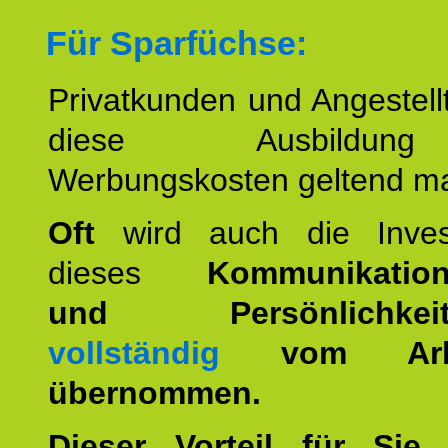
Für Sparfüchse:
Privatkunden und Angestel
diese Ausbildu
Werbungskosten geltend m
Oft
wird auch die Invest
dieses
Kommunikation
und Persönlichkeitst
vollständig
vom Arbei
übernommen.
Dieser Vorteil für Sie r