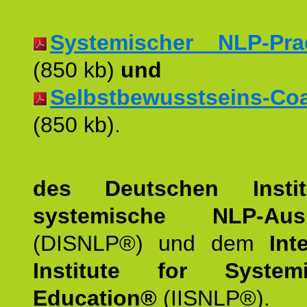
Systemischer NLP-Pract
(850 kb)
und
Selbstbewusstseins-Coac
(850 kb).
des Deutschen Instit
systemische NLP-Ausb
(DISNLP®) und dem
Int
Institute for Syste
Education®
(IISNLP®).