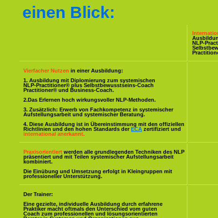
einen Blick:
Internati
Ausbildu
NLP-Pract
Selbstbe
Practitio
Vierfacher Nutzen
in einer Ausbildung:
1. Ausbildung mit Diplomierung zum systemischen
NLP-Practitioner® plus Selbstbewusstseins-Coach
Practitioner® und Business-Coach.
2.Das Erlernen hoch wirkungsvoller NLP-Methoden.
3. Zusätzlich: Erwerb von Fachkompetenz in systemischer
Aufstellungsarbeit und systemischer Beratung.
4. Diese Ausbildung ist in Übereinstimmung mit den offiziellen
Richtlinien und den hohen Standards der
ECA
zertifiziert und
international anerkannt.
Praxisorientiert
werden alle grundlegenden Techniken des NLP
präsentiert und mit Teilen systemischer Aufstellungsarbeit
kombiniert.
Die Einübung und Umsetzung erfolgt in Kleingruppen mit
professioneller Unterstützung.
Der Trainer:
Eine gezielte, individuelle Ausbildung durch erfahrene
Praktiker macht oftmals den Unterschied vom guten
Coach zum professionellen und lösungsorientierten