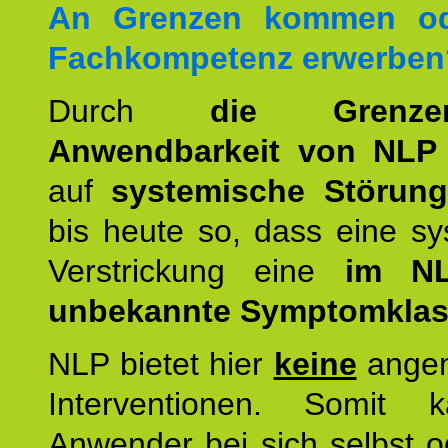
An Grenzen kommen od
Fachkompetenz erwerben
Durch
die Grenz
Anwendbarkeit von NLP
auf
systemische Störun
bis heute so, dass eine s
Verstrickung eine
im NL
unbekannte Symptomkla
NLP bietet hier
keine
ange
Interventionen. Somit 
Anwender bei sich selbst o