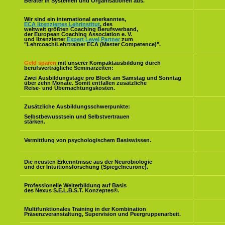
Berater in Systemen und Organisationen aus.
Wir sind ein international anerkanntes,
ECA lizenziertes Lehrinstitut
, des
weltweit größten Coaching Berufsverband,
der European Coaching Association e. V.
und lizenzierter
Expert Level Partner
zum
"Lehrcoach/Lehrtrainer ECA (Master Competence)".
Geld sparen
mit unserer Kompaktausbildung durch
berufsverträgliche Seminarzeiten:
Zwei Ausbildungstage pro Block am Samstag und Sonntag
über zehn Monate. Somit entfallen zusätzliche
Reise- und Übernachtungskosten.
Zusätzliche Ausbildungsschwerpunkte:
Selbstbewusstsein und Selbstvertrauen
stärken.
Vermittlung von psychologischem Basiswissen.
Die neusten Erkenntnisse aus der Neurobiologie
und der Intuitionsforschung (Spiegelneurone).
Professionelle Weiterbildung auf Basis
des Nexus S.E.L.B.S.T. Konzeptes
®
.
Multifunktionales Training in der Kombination
Präsenzveranstaltung, Supervision und Peergruppenarbeit.