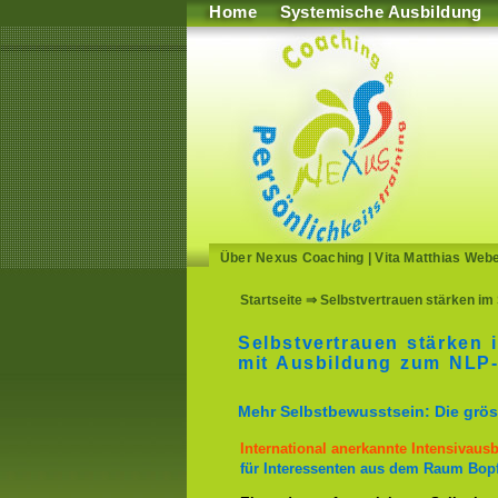
Home
Systemische Ausbildung
Über Nexus Coaching
|
Vita Matthias Web
Startseite
⇒ Selbstvertrauen stärken im 
Selbstvertrauen stärken 
mit Ausbildung zum NLP-
Mehr Selbstbewusstsein: Die gröss
International anerkannte Intensivaus
für Interessenten aus dem Raum Bop