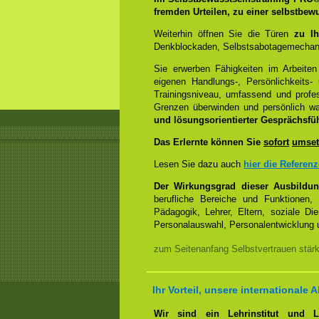
fremden Urteilen, zu einer selbstbew
Weiterhin öffnen Sie die Türen
zu Ih
Denkblockaden, Selbstsabotagemechani
Sie erwerben Fähigkeiten im Arbeiten
eigenen Handlungs-, Persönlichkeits
Trainingsniveau, umfassend und profes
Grenzen überwinden und persönlich 
und lösungsorientierter Gesprächsfü
Das Erlernte können Sie
sofort
umset
Lesen Sie dazu auch
hier die Referen
Der Wirkungsgrad dieser Ausbildu
berufliche Bereiche und Funktionen,
Pädagogik, Lehrer, Eltern, soziale Di
Personalauswahl, Personalentwicklung u
zum Seitenanfang Selbstvertrauen stär
Ihr Vorteil, unsere internationale A
Wir sind ein Lehrinstitut und 