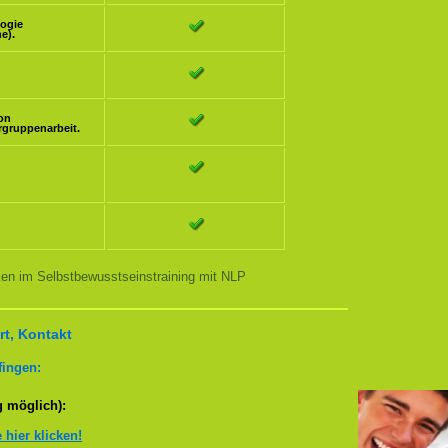
logie
e).
ion
rgruppenarbeit.
ken im Selbstbewusstseinstraining mit NLP
t, Kontakt
fingen:
g möglich):
e hier klicken!