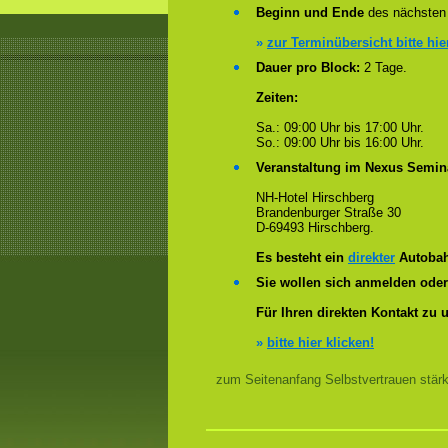
Beginn und Ende
des nächsten 
»
zur Terminübersicht bitte hie
Dauer pro Block:
2 Tage.
Zeiten:
Sa.: 09:00 Uhr bis 17:00 Uhr.
So.: 09:00 Uhr bis 16:00 Uhr.
Veranstaltung im Nexus Semin
NH-Hotel Hirschberg
Brandenburger Straße 30
D-69493 Hirschberg.
Es besteht ein
direkter
Autobah
Sie wollen sich anmelden ode
Für Ihren direkten Kontakt zu 
»
bitte hier klicken!
zum Seitenanfang Selbstvertrauen stär