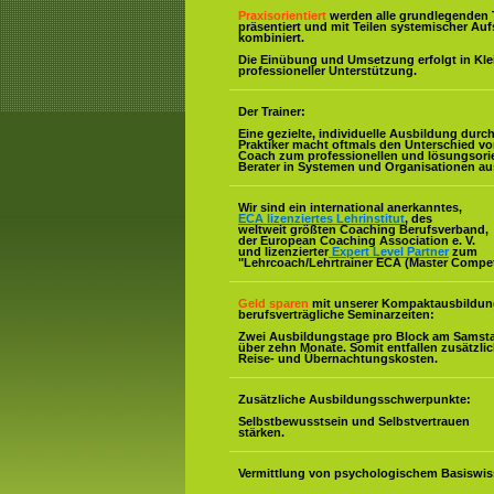
Praxisorientiert
werden alle grundlegenden 
präsentiert und mit Teilen systemischer Auf
kombiniert.
Die Einübung und Umsetzung erfolgt in Kl
professioneller Unterstützung.
Der Trainer:
Eine gezielte, individuelle Ausbildung durc
Praktiker macht oftmals den Unterschied v
Coach zum professionellen und lösungsorie
Berater in Systemen und Organisationen au
Wir sind ein international anerkanntes,
ECA lizenziertes Lehrinstitut
, des
weltweit größten Coaching Berufsverband,
der European Coaching Association e. V.
und lizenzierter
Expert Level Partner
zum
"Lehrcoach/Lehrtrainer ECA (Master Compe
Geld sparen
mit unserer Kompaktausbildun
berufsverträgliche Seminarzeiten:
Zwei Ausbildungstage pro Block am Samst
über zehn Monate. Somit entfallen zusätzli
Reise- und Übernachtungskosten.
Zusätzliche Ausbildungsschwerpunkte:
Selbstbewusstsein und Selbstvertrauen
stärken.
Vermittlung von psychologischem Basiswis