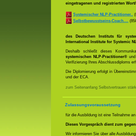
eingetragenen und registrierten Wor
Systemischer NLP-Practitioner..
(
Selbstbewusstseins-Coach....
(850
des Deutschen Instituts für syst
International Institute for Systemic
Deshalb schließt dieses Kommunik
systemischen NLP-Practitioner®
un
Verifizierung Ihres Abschlussdiploms e
Die Diplomierung erfolgt in Übereins
und der ECA.
zum Seitenanfang Selbstvertrauen stär
Zulassungsvoraussetzung
für die Ausbildung ist eine Teilnahme a
Dieses Vorgespräch dient zum gegen
Wir informieren Sie über alle Ausbildu