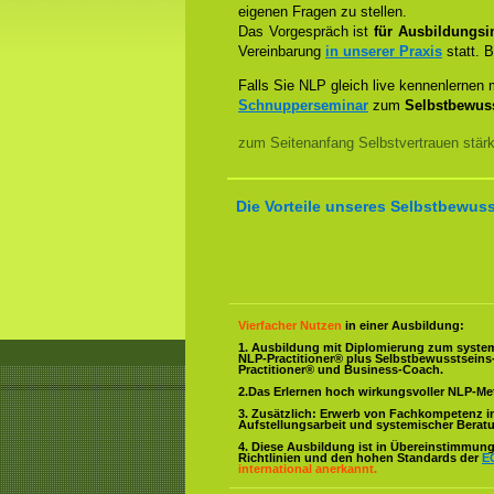
eigenen Fragen zu stellen.
Das Vorgespräch ist
für Ausbildungsin
Vereinbarung
in unserer Praxis
statt. B
Falls Sie NLP gleich live kennenlernen
Schnupperseminar
zum
Selbstbewuss
zum Seitenanfang Selbstvertrauen stär
Die Vorteile unseres Selbstbewuss
Vierfacher Nutzen
in einer Ausbildung:
1. Ausbildung mit Diplomierung zum syste
NLP-Practitioner® plus Selbstbewusstsein
Practitioner® und Business-Coach.
2.Das Erlernen hoch wirkungsvoller NLP-M
3. Zusätzlich: Erwerb von Fachkompetenz i
Aufstellungsarbeit und systemischer Berat
4. Diese Ausbildung ist in Übereinstimmung 
Richtlinien und den hohen Standards der
E
international anerkannt.