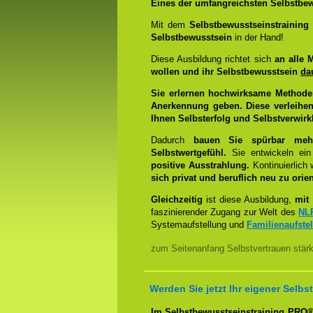
Eines der umfangreichsten Selbstbew
Mit dem
Selbstbewusstseinstrainin
Selbstbewusstsein
in der Hand!
Diese Ausbildung richtet sich
an alle 
wollen und ihr Selbstbewusstsein
da
Sie erlernen hochwirksame Methode
Anerkennung geben. Diese verleihen
Ihnen Selbsterfolg und Selbstverwirk
Dadurch
bauen Sie spürbar mehr 
Selbstwertgefühl.
Sie entwickeln ein
positive Ausstrahlung.
Kontinuierlich
sich privat und beruflich neu zu orien
Gleichzeitig
ist diese Ausbildung,
mit 
faszinierender Zugang zur Welt des
NL
Systemaufstellung und
Familienaufste
zum Seitenanfang Selbstvertrauen stär
Werden Sie jetzt Ihr eigener Sel
Im Selbstbewusstseinstraining PRO