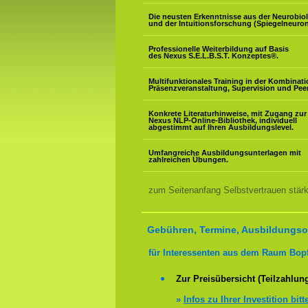
Die neusten Erkenntnisse aus der Neurobio
und der Intuitionsforschung (Spiegelneuron
Professionelle Weiterbildung auf Basis
des Nexus S.E.L.B.S.T. Konzeptes
®
.
Multifunktionales Training in der Kombinat
Präsenzveranstaltung, Supervision und Pee
Konkrete Literaturhinweise, mit Zugang zur
Nexus NLP-Online-Bibliothek, individuell
abgestimmt auf Ihren Ausbildungslevel.
Umfangreiche Ausbildungsunterlagen mit
zahlreichen Übungen.
zum Seitenanfang Selbstvertrauen stär
Gebühren, Termine, Ausbildungsor
für Interessenten aus dem Raum Bop
Zur Preisübersicht (Teilzahlun
»
Infos zu Ihrer Investition bitt