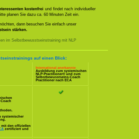
teressenten kostenfrei
und findet nach individueller
itte planen Sie dazu ca. 60 Minuten Zeit ein.
 möchten, dann besuchen Sie einfach unser
tsein stärken.
ken im Selbstbewusstseinstraining mit NLP
tseinstrainings auf einen Blick:
International anerkannte
Ausbildung zum systemischen
NLP-Practitioner
® und zum
Selbstbewusstseins-Coach
Practitioner nach
ECA
mischen
s-Coach
ethoden.
n systemischer
ung.
mit den offiziellen
CA
zertifiziert und