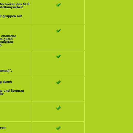
Techniken des NLP
stellungsarbeit
eingruppen mit
h erfahrene
om guten
ntierten
s.
tence)".
g durch
ag und Sonntag
che
sen.