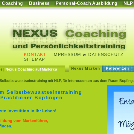
Coaching
Business
Personal-Coach Ausbildung
NLP
KONTAKT
-
IMPRESSUM
&
DATENSCHUTZ
-
SITEMAP
Nexus Marken
Referenzen
er
|
Nexus Coaching auf Mallorca
Selbstbewusstseinstraining mit NLP, für Interessenten aus dem Raum Bopfinge
im Selbstbewusstseinstraining
Practitioner Bopfingen
te Investition in Ihr Leben!
bildung vom Markenführer,
fingen.