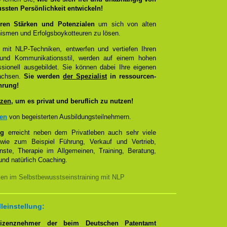
ussten Persönlichkeit entwickeln!
ren Stärken und Potenzialen
um sich von alten
smen und Erfolgsboykotteuren zu lösen.
 mit NLP-Techniken, entwerfen und vertiefen Ihren
- und Kommunikationsstil, werden auf einem hohen
sionell ausgebildet. Sie können dabei Ihre eigenen
wachsen.
Sie werden
der Spezialist
in ressourcen-
hrung!
zen
, um es privat und beruflich zu nutzen!
zen
von begeisterten Ausbildungsteilnehmern.
ng
erreicht neben dem Privatleben auch sehr viele
 wie zum Beispiel Führung, Verkauf und Vertrieb,
enste, Therapie im Allgemeinen, Training, Beratung,
nd natürlich Coaching.
ken im Selbstbewusstseinstraining mit NLP
lleinstellung:
Lizenznehmer der beim Deutschen Patentamt