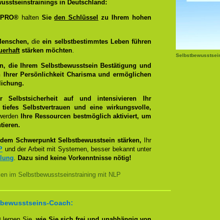
usstseinstrainings in Deutschland:
g PRO®
halten
Sie
den Schlüssel
zu Ihrem hohen
Menschen,
die
ein selbstbestimmtes Leben führen
uerhaft
stärken möchten
.
Selbstbewusstsei
n, die Ihrem Selbstbewusstsein Bestätigung und
 Ihrer Persönlichkeit Charisma und ermöglichen
lichung.
Selbstsicherheit auf und intensivieren Ihr
tiefes Selbstvertrauen und eine wirkungsvolle,
 werden
Ihre Ressourcen bestmöglich aktiviert, um
tieren.
dem Schwerpunkt Selbstbewusstsein stärken,
Ihr
P
und der Arbeit mit Systemen, besser bekannt unter
llung
.
Dazu sind keine Vorkenntnisse nötig!
ken im Selbstbewusstseinstraining mit NLP
bstbewusstseins-Coach:
®
lernen Sie,
wie Sie sich frei und unabhängig von