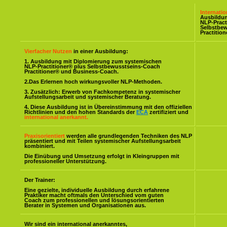
Internati
Ausbildu
NLP-Pract
Selbstbe
Practitio
Vierfacher Nutzen
in einer Ausbildung:
1. Ausbildung mit Diplomierung zum systemischen
NLP-Practitioner® plus Selbstbewusstseins-Coach
Practitioner® und Business-Coach.
2.Das Erlernen hoch wirkungsvoller NLP-Methoden.
3. Zusätzlich: Erwerb von Fachkompetenz in systemischer
Aufstellungsarbeit und systemischer Beratung.
4. Diese Ausbildung ist in Übereinstimmung mit den offiziellen
Richtlinien und den hohen Standards der
ECA
zertifiziert und
international anerkannt.
Praxisorientiert
werden alle grundlegenden Techniken des NLP
präsentiert und mit Teilen systemischer Aufstellungsarbeit
kombiniert.
Die Einübung und Umsetzung erfolgt in Kleingruppen mit
professioneller Unterstützung.
Der Trainer:
Eine gezielte, individuelle Ausbildung durch erfahrene
Praktiker macht oftmals den Unterschied vom guten
Coach zum professionellen und lösungsorientierten
Berater in Systemen und Organisationen aus.
Wir sind ein international anerkanntes,