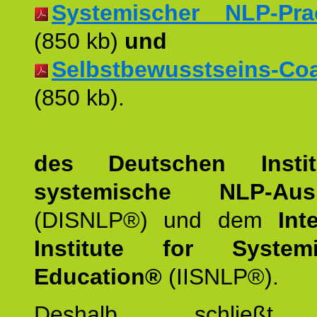
Systemischer NLP-Pract
(850 kb)
und
Selbstbewusstseins-Coac
(850 kb).
des Deutschen Instit
systemische NLP-Ausb
(DISNLP®) und dem
Int
Institute for Syste
Education®
(IISNLP®).
Deshalb schließt 