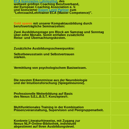
ECA lizenziertes Lehrinstitut
, des
weltweit größten Coaching Berufsverband,
der European Coaching Association e. V.
und lizenzierter
Expert Level Partner
zum
"Lehrcoach/Lehrtrainer ECA (Master Competence)".
Geld sparen
mit unserer Kompaktausbildung durch
berufsverträgliche Seminarzeiten:
Zwei Ausbildungstage pro Block am Samstag und Sonntag
über zehn Monate. Somit entfallen zusätzliche
Reise- und Übernachtungskosten.
Zusätzliche Ausbildungsschwerpunkte:
Selbstbewusstsein und Selbstvertrauen
stärken.
Vermittlung von psychologischem Basiswissen.
Die neusten Erkenntnisse aus der Neurobiologie
und der Intuitionsforschung (Spiegelneurone).
Professionelle Weiterbildung auf Basis
des Nexus S.E.L.B.S.T. Konzeptes
®
.
Multifunktionales Training in der Kombination
Präsenzveranstaltung, Supervision und Peergruppenarbeit.
Konkrete Literaturhinweise, mit Zugang zur
Nexus NLP-Online-Bibliothek, individuell
abgestimmt auf Ihren Ausbildungslevel.