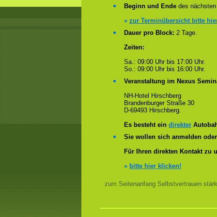
Beginn und Ende
des nächsten 
»
zur Terminübersicht bitte hie
Dauer pro Block:
2 Tage.
Zeiten:
Sa.: 09:00 Uhr bis 17:00 Uhr.
So.: 09:00 Uhr bis 16:00 Uhr.
Veranstaltung im Nexus Semin
NH-Hotel Hirschberg
Brandenburger Straße 30
D-69493 Hirschberg.
Es besteht ein
direkter
Autobah
Sie wollen sich anmelden ode
Für Ihren direkten Kontakt zu 
»
bitte hier klicken!
zum Seitenanfang Selbstvertrauen stär