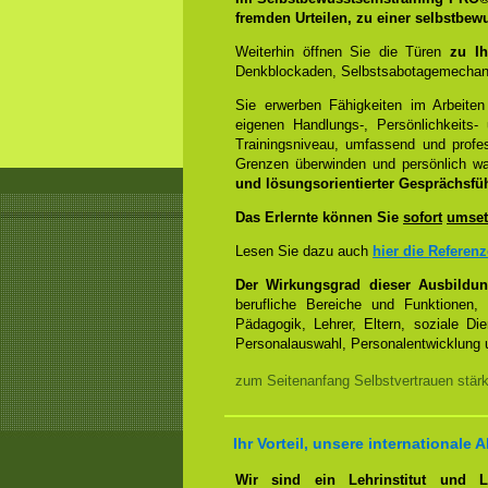
fremden Urteilen, zu einer selbstbew
Weiterhin öffnen Sie die Türen
zu Ih
Denkblockaden, Selbstsabotagemechani
Sie erwerben Fähigkeiten im Arbeiten
eigenen Handlungs-, Persönlichkeits
Trainingsniveau, umfassend und profes
Grenzen überwinden und persönlich 
und lösungsorientierter Gesprächsfü
Das Erlernte können Sie
sofort
umset
Lesen Sie dazu auch
hier die Referen
Der Wirkungsgrad dieser Ausbildu
berufliche Bereiche und Funktionen,
Pädagogik, Lehrer, Eltern, soziale Di
Personalauswahl, Personalentwicklung u
zum Seitenanfang Selbstvertrauen stär
Ihr Vorteil, unsere internationale A
Wir sind ein Lehrinstitut und 