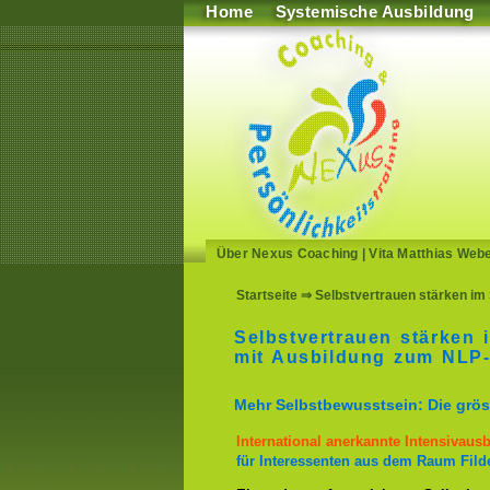
Home
Systemische Ausbildung
Über Nexus Coaching
|
Vita Matthias Web
Startseite
⇒ Selbstvertrauen stärken im 
Selbstvertrauen stärken 
mit Ausbildung zum NLP-P
Mehr Selbstbewusstsein: Die gröss
International anerkannte Intensivaus
für Interessenten aus dem Raum Filde