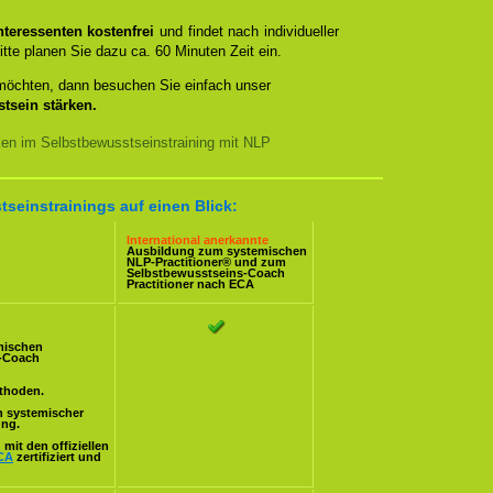
teressenten kostenfrei
und findet nach individueller
itte planen Sie dazu ca. 60 Minuten Zeit ein.
 möchten, dann besuchen Sie einfach unser
tsein stärken.
ken im Selbstbewusstseinstraining mit NLP
tseinstrainings auf einen Blick:
International anerkannte
Ausbildung zum systemischen
NLP-Practitioner
® und zum
Selbstbewusstseins-Coach
Practitioner nach
ECA
mischen
s-Coach
ethoden.
n systemischer
ung.
mit den offiziellen
CA
zertifiziert und