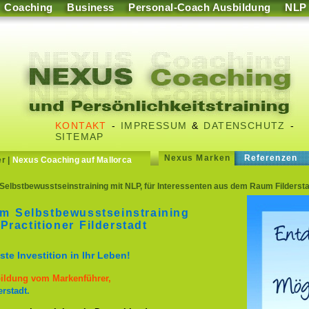
Coaching
Business
Personal-Coach Ausbildung
NLP
KONTAKT
-
IMPRESSUM
&
DATENSCHUTZ
-
SITEMAP
Nexus Marken
Referenzen
er
|
Nexus Coaching auf Mallorca
Selbstbewusstseinstraining mit NLP, für Interessenten aus dem Raum Fildersta
im Selbstbewusstseinstraining
ractitioner Filderstadt
te Investition in Ihr Leben!
bildung vom Markenführer,
rstadt.