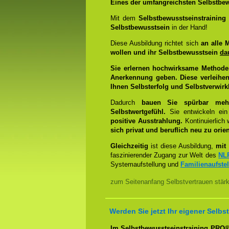
Eines der umfangreichsten Selbstbew
Mit dem
Selbstbewusstseinstrainin
Selbstbewusstsein
in der Hand!
Diese Ausbildung richtet sich
an alle 
wollen und ihr Selbstbewusstsein
da
Sie erlernen hochwirksame Methode
Anerkennung geben. Diese verleihen
Ihnen Selbsterfolg und Selbstverwirk
Dadurch
bauen Sie spürbar mehr 
Selbstwertgefühl.
Sie entwickeln ein
positive Ausstrahlung.
Kontinuierlich
sich privat und beruflich neu zu orien
Gleichzeitig
ist diese Ausbildung,
mit 
faszinierender Zugang zur Welt des
NL
Systemaufstellung und
Familienaufste
zum Seitenanfang Selbstvertrauen stär
Werden Sie jetzt Ihr eigener Sel
Im Selbstbewusstseinstraining PRO