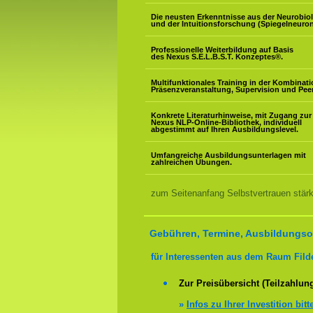
Die neusten Erkenntnisse aus der Neurobio
und der Intuitionsforschung (Spiegelneuron
Professionelle Weiterbildung auf Basis
des Nexus S.E.L.B.S.T. Konzeptes
®
.
Multifunktionales Training in der Kombinat
Präsenzveranstaltung, Supervision und Pee
Konkrete Literaturhinweise, mit Zugang zur
Nexus NLP-Online-Bibliothek, individuell
abgestimmt auf Ihren Ausbildungslevel.
Umfangreiche Ausbildungsunterlagen mit
zahlreichen Übungen.
zum Seitenanfang Selbstvertrauen stär
Gebühren, Termine, Ausbildungsor
für Interessenten aus dem Raum Filde
Zur Preisübersicht (Teilzahlun
»
Infos zu Ihrer Investition bitt