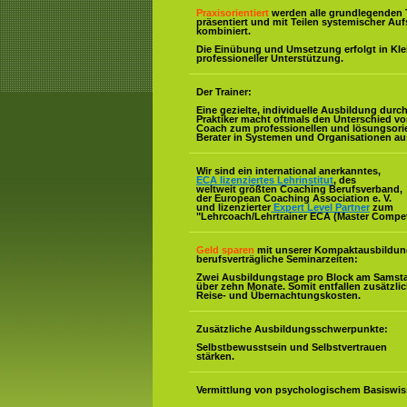
Praxisorientiert
werden alle grundlegenden 
präsentiert und mit Teilen systemischer Auf
kombiniert.
Die Einübung und Umsetzung erfolgt in Kl
professioneller Unterstützung.
Der Trainer:
Eine gezielte, individuelle Ausbildung durc
Praktiker macht oftmals den Unterschied v
Coach zum professionellen und lösungsorie
Berater in Systemen und Organisationen au
Wir sind ein international anerkanntes,
ECA lizenziertes Lehrinstitut
, des
weltweit größten Coaching Berufsverband,
der European Coaching Association e. V.
und lizenzierter
Expert Level Partner
zum
"Lehrcoach/Lehrtrainer ECA (Master Compe
Geld sparen
mit unserer Kompaktausbildun
berufsverträgliche Seminarzeiten:
Zwei Ausbildungstage pro Block am Samst
über zehn Monate. Somit entfallen zusätzli
Reise- und Übernachtungskosten.
Zusätzliche Ausbildungsschwerpunkte:
Selbstbewusstsein und Selbstvertrauen
stärken.
Vermittlung von psychologischem Basiswis