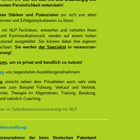
ussten Persönlichkeit entwickeln!
ren Stärken und Potenzialen
um sich von alten
smen und Erfolgsboykotteuren zu lösen.
 mit NLP-Techniken, entwerfen und vertiefen Ihren
- und Kommunikationsstil, werden auf einem hohen
sionell ausgebildet. Sie können dabei Ihre eigenen
wachsen.
Sie werden
der Spezialist
in ressourcen-
hrung!
zen
, um es privat und beruflich zu nutzen!
zen
von begeisterten Ausbildungsteilnehmern.
ng
erreicht neben dem Privatleben auch sehr viele
 wie zum Beispiel Führung, Verkauf und Vertrieb,
enste, Therapie im Allgemeinen, Training, Beratung,
nd natürlich Coaching.
ken im Selbstbewusstseinstraining mit NLP
lleinstellung:
Lizenznehmer der beim Deutschen Patentamt