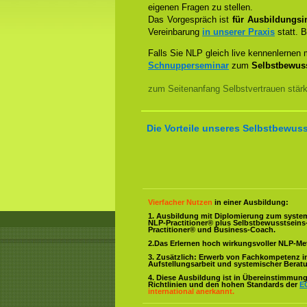
eigenen Fragen zu stellen.
Das Vorgespräch ist
für Ausbildungsin
Vereinbarung
in unserer Praxis
statt. B
Falls Sie NLP gleich live kennenlernen
Schnupperseminar
zum
Selbstbewuss
zum Seitenanfang Selbstvertrauen stär
Die Vorteile unseres Selbstbewuss
Vierfacher Nutzen
in einer Ausbildung:
1. Ausbildung mit Diplomierung zum syste
NLP-Practitioner® plus Selbstbewusstsein
Practitioner® und Business-Coach.
2.Das Erlernen hoch wirkungsvoller NLP-M
3. Zusätzlich: Erwerb von Fachkompetenz i
Aufstellungsarbeit und systemischer Berat
4. Diese Ausbildung ist in Übereinstimmung 
Richtlinien und den hohen Standards der
E
international anerkannt.