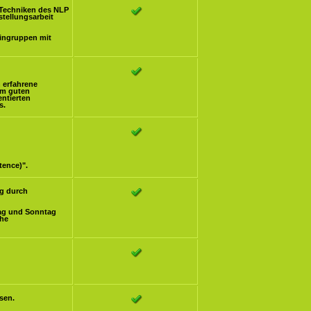
Techniken des NLP
stellungsarbeit
eingruppen mit
h erfahrene
om guten
ntierten
s.
tence)".
g durch
ag und Sonntag
che
sen.