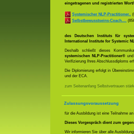
eingetragenen und registrierten Wor
Systemischer NLP-Practitioner..
(
Selbstbewusstseins-Coach....
(850
des Deutschen Instituts für syst
International Institute for Systemic
Deshalb schließt dieses Kommunik
systemischen NLP-Practitioner®
un
Verifizierung Ihres Abschlussdiploms e
Die Diplomierung erfolgt in Übereins
und der ECA.
zum Seitenanfang Selbstvertrauen stär
Zulassungsvoraussetzung
für die Ausbildung ist eine Teilnahme a
Dieses Vorgespräch dient zum gegen
Wir informieren Sie über alle Ausbildu