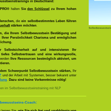
usstseinstrainings in Deutschland:
g PRO®
halten
Sie
den Schlüssel
zu Ihrem hohen
Menschen,
die
ein selbstbestimmtes Leben führen
uerhaft
stärken möchten
.
Selbstbewusstsei
n, die Ihrem Selbstbewusstsein Bestätigung und
 Ihrer Persönlichkeit Charisma und ermöglichen
lichung.
Selbstsicherheit auf und intensivieren Ihr
tiefes Selbstvertrauen und eine wirkungsvolle,
 werden
Ihre Ressourcen bestmöglich aktiviert, um
tieren.
dem Schwerpunkt Selbstbewusstsein stärken,
Ihr
P
und der Arbeit mit Systemen, besser bekannt unter
llung
.
Dazu sind keine Vorkenntnisse nötig!
ken im Selbstbewusstseinstraining mit NLP
bstbewusstseins-Coach:
®
lernen Sie,
wie Sie sich frei und unabhängig von