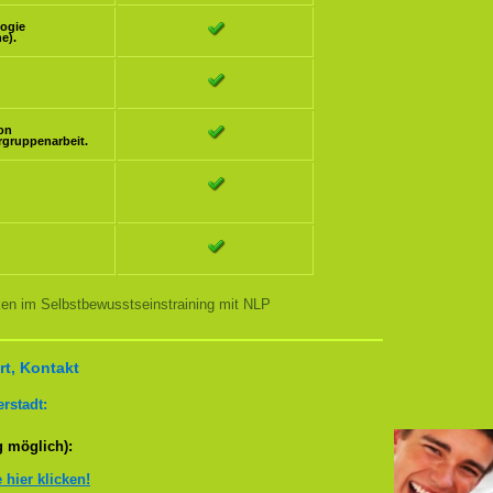
logie
e).
ion
rgruppenarbeit.
ken im Selbstbewusstseinstraining mit NLP
t, Kontakt
rstadt:
g möglich):
e hier klicken!