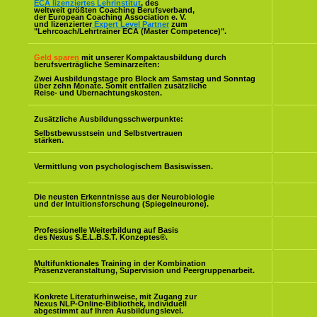
ECA lizenziertes Lehrinstitut
, des
weltweit größten Coaching Berufsverband,
der European Coaching Association e. V.
und lizenzierter
Expert Level Partner
zum
"Lehrcoach/Lehrtrainer ECA (Master Competence)".
Geld sparen
mit unserer Kompaktausbildung durch
berufsverträgliche Seminarzeiten:
Zwei Ausbildungstage pro Block am Samstag und Sonntag
über zehn Monate. Somit entfallen zusätzliche
Reise- und Übernachtungskosten.
Zusätzliche Ausbildungsschwerpunkte:
Selbstbewusstsein und Selbstvertrauen
stärken.
Vermittlung von psychologischem Basiswissen.
Die neusten Erkenntnisse aus der Neurobiologie
und der Intuitionsforschung (Spiegelneurone).
Professionelle Weiterbildung auf Basis
des Nexus S.E.L.B.S.T. Konzeptes
®
.
Multifunktionales Training in der Kombination
Präsenzveranstaltung, Supervision und Peergruppenarbeit.
Konkrete Literaturhinweise, mit Zugang zur
Nexus NLP-Online-Bibliothek, individuell
abgestimmt auf Ihren Ausbildungslevel.