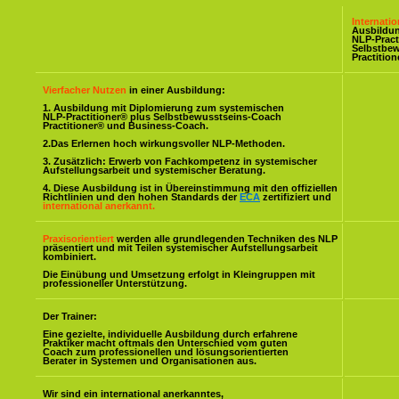
Internati
Ausbildu
NLP-Pract
Selbstbe
Practitio
Vierfacher Nutzen
in einer Ausbildung:
1. Ausbildung mit Diplomierung zum systemischen
NLP-Practitioner® plus Selbstbewusstseins-Coach
Practitioner® und Business-Coach.
2.Das Erlernen hoch wirkungsvoller NLP-Methoden.
3. Zusätzlich: Erwerb von Fachkompetenz in systemischer
Aufstellungsarbeit und systemischer Beratung.
4. Diese Ausbildung ist in Übereinstimmung mit den offiziellen
Richtlinien und den hohen Standards der
ECA
zertifiziert und
international anerkannt.
Praxisorientiert
werden alle grundlegenden Techniken des NLP
präsentiert und mit Teilen systemischer Aufstellungsarbeit
kombiniert.
Die Einübung und Umsetzung erfolgt in Kleingruppen mit
professioneller Unterstützung.
Der Trainer:
Eine gezielte, individuelle Ausbildung durch erfahrene
Praktiker macht oftmals den Unterschied vom guten
Coach zum professionellen und lösungsorientierten
Berater in Systemen und Organisationen aus.
Wir sind ein international anerkanntes,