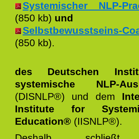
Systemischer NLP-Pract
(850 kb)
und
Selbstbewusstseins-Coac
(850 kb).
des Deutschen Instit
systemische NLP-Ausb
(DISNLP®) und dem
Int
Institute for Syste
Education®
(IISNLP®).
Deshalb schließt 